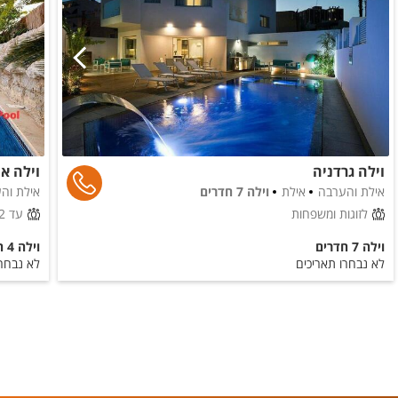
מגבות רחצה
סבונים
לציבור הדתי
כיור כפול
פלטה
וילה גרדניה
וילה אי
מיחם
אילת והערבה
אילת
וילה 7 חדרים
אילת וה
לזוגות ומשפחות
עד 12 אורחים
בסביבת המקום
וילה 7 חדרים
וילה 4 חדרים
בית כנסת
לא נבחרו תאריכים
לא נבחרו