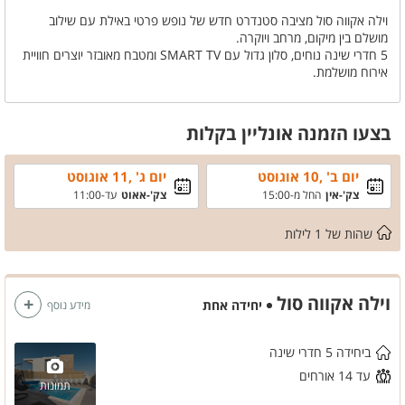
וילה אקווה סול מציבה סטנדרט חדש של נופש פרטי באילת עם שילוב
מושלם בין מיקום, מרחב ויוקרה.
5 חדרי שינה נוחים, סלון גדול עם SMART TV ומטבח מאובזר יוצרים חוויית
אירוח מושלמת.
החצר כוללת בריכה מחוממת, פינות ישיבה, ערסל, שולחן פינג פונג ומטבח
חוץ.
נוף פתוח להרים ולים מוסיף תחושת חופש ורוגע אמיתיים.
בצעו הזמנה אונליין בקלות
יום ב' ,10 אוגוסט
יום ג' ,11 אוגוסט
צק'-אין
החל מ-15:00
צק'-אאוט
עד-11:00
שהות של
1
לילות
וילה אקווה סול
יחידה אחת
מידע נוסף
ביחידה 5 חדרי שינה
עד 14 אורחים
תמונות