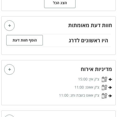
הצג הכל
מתחם פנימי
סלון מעוצב
מטבח מאובזר
חוות דעת מאומתות
מזגן
מסך טלויזיה LCD
היו ראשונים לדרג
אינטרנט אלחוטי (WIFI)
פינת אוכל
הוסף חוות דעת
מרפסת נוף
מערכת ישיבה
קהל יעד
מדיניות אירוח
משפחות
זוגות
צ'ק אין:
15:00
ציבור דתי
קבוצות
צ'ק אאוט:
11:00
צ'ק אאוט בשבת וחג:
11:00
מטבח מאובזר
פינת קפה
כיריים חשמליות