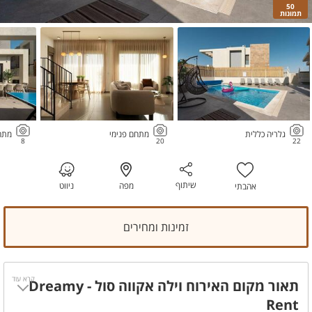
50
תמונות
גלריה כללית
מתחם פנימי
מתחם
8
20
22
שיתוף
מפה
ניווט
אהבתי
זמינות ומחירים
קרא עוד
תאור מקום האירוח וילה אקווה סול - Dreamy
Rent