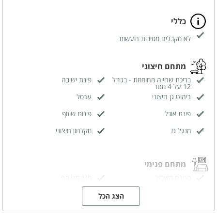
כללי
לא מקבלים מסיבות רועשות
מתחם חיצוני
בריכת שחייה מחוממת - בגודל
פינת ישיבה
12 על 4 מטר
ריהוט גן חיצוני
ערסל
פינת אוכל
פינות שיזוף
מנגל גז
מקלחון חיצוני
מתחם פנימי
מטבח מאובזר
סלון משותף
מזגן
מסך טלויזיה LCD
הצג הכל
כבלים - HOT
אינטרנט אלחוטי (WIFI)