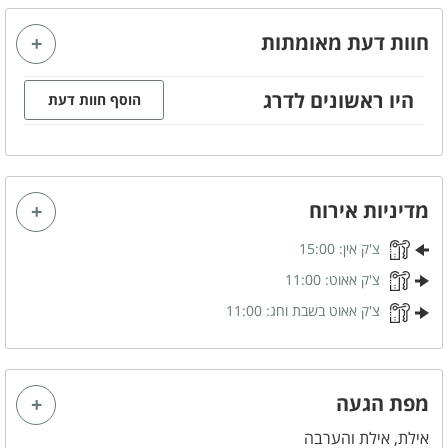
מערכת ישיבה
חוות דעת מאומתות
קהל יעד
היו ראשונים לדרג
הוסף חוות דעת
משפחות
זוגות
ציבור דתי
לא מתאים למסיבות
קבוצות
מדיניות אירוח
צ'ק אין:
15:00
מטבח מאובזר
צ'ק אאוט:
11:00
כיריים חשמליות
מיקרוגל
צ'ק אאוט בשבת וחג:
11:00
מתקן מים
תנור אפייה
מכונת אספרסו
כלי אוכל והגשה
מדיח כלים
מפת הגעה
אילת, אילת והערבה