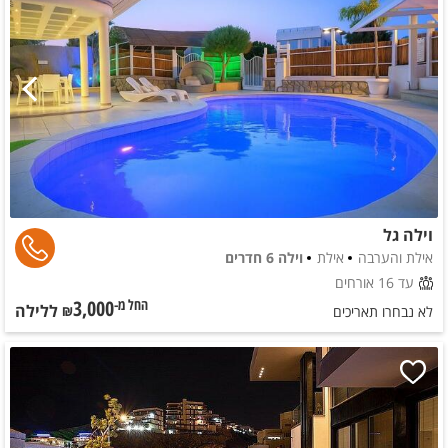
וילה גל
אילת והערבה
אילת
וילה 6 חדרים
עד 16 אורחים
3,000
ללילה
החל מ-₪
לא נבחרו תאריכים