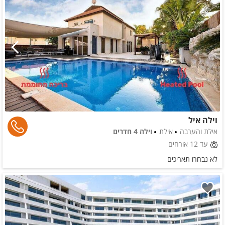
וילה איל
אילת והערבה
אילת
וילה 4 חדרים
עד 12 אורחים
לא נבחרו תאריכים