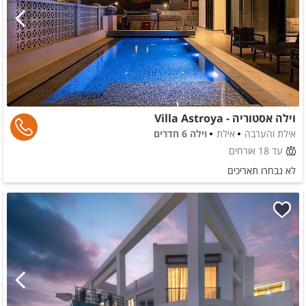
וילה אסטוריה - Villa Astroya
אילת והערבה
אילת
וילה 6 חדרים
עד 18 אורחים
לא נבחרו תאריכים