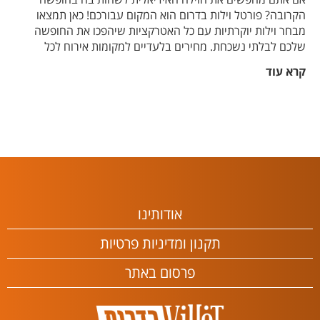
הקרובה? פורטל וילות בדרום הוא המקום עבורכם! כאן תמצאו
מבחר וילות יוקרתיות עם כל האטרקציות שיהפכו את החופשה
שלכם לבלתי נשכחת. מחירים בלעדיים למקומות אירוח לכל
חופשה או אירוע, מה שמבטיח לכם את התמורה הטובה ביותר.
קרא עוד
מציאת המקום המושלם מעולם לא הייתה קלה יותר: התחילו
בחיפוש לפי אזור או מיקום שמעניין אתכם, עברו על מפרט הוילות
המפורט, תמונות, סרטונים וחוות דעת ופשוט הזמינו. זה הזמן
לצאת לחופשה נטולת דאגות בוילה לנופש איכותי.
באתר וילות בדרום, אנו מאמינים בהפיכת תכנון החופשה שלכם
למהנה כמו החופשה עצמה, עם הרישומים המדוייקים
והמעודכנים שלנו, אתם יכולים להיות בטוחים שחופשת החלומות
שלכם נמצאת במרחק כמה לחיצות בלבד. בואו והירגעו איתנו.
אודותינו
תקנון ומדיניות פרטיות
פרסום באתר