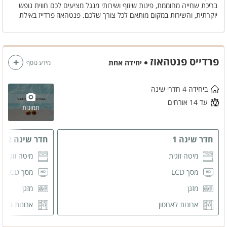
בריכת שחייה מחוממת, פינות שיזוף ושירותי מנגל מציעים לכם חווית נופש
יוקרתית, והשירות במקום מותאם לכל צורך שלכם. פנטהאוז פרדייז באילת
הוא המקום שבו אתם יכולים להתפנק ולהתענג על כל מה שיש לעיר
להציע.
פרדייס פנטהאוז
יחידה אחת
מידע נוסף
ביחידה 4 חדרי שינה
עד 14 אורחים
תמונות
חדר שינה 1
חדר שינה 2
מיטה זוגית
מיטה זוגית
מסך LCD
מסך LCD
מזגן
מזגן
ארונות לאחסון
ארונות לאחס
שידות לאחסון
שידות לאחס