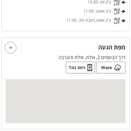
צ'ק אין:
15:00
מיקרוגל
מתקן מים
צ'ק אאוט:
11:00
תנור אפייה
מקרר
צ'ק אאוט בשבת וחג:
11:00
מקפיא
כלי אוכל והגשה
נוף
מפת הגעה
נוף מרהיב
דרך הבשמים 2, אילת, אילת והערבה
נוף להרים
Waze
ניווט גוגל
חדרי הרחצה
מקלחון
מגבות רחצה
סבונים
לציבור הדתי