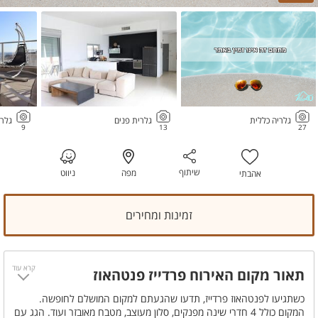
גלריה כללית
גלרית פנים
גלרי
9
13
27
שיתוף
מפה
ניווט
אהבתי
זמינות ומחירים
קרא עוד
תאור מקום האירוח פרדייז פנטהאוז
כשתגיעו לפנטהאוז פרדייז, תדעו שהגעתם למקום המושלם לחופשה.
המקום כולל 4 חדרי שינה מפנקים, סלון מעוצב, מטבח מאובזר ועוד. הגג עם